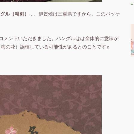
«
ングル（예화）
…。伊賀焼は三重県ですから、このパッケ
コメントいただきました。ハングルはは全体的に意味が
화（梅の花）誤植している可能性があるとのことです♬