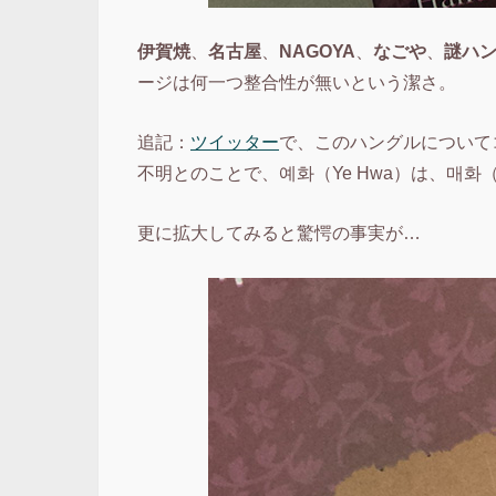
伊賀焼
、
名古屋
、
NAGOYA
、
なごや
、
謎ハ
ージは何一つ整合性が無いという潔さ。
追記：
ツイッター
で、このハングルについて
不明とのことで、예화（Ye Hwa）は、매
更に拡大してみると驚愕の事実が…