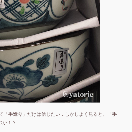
て「
手造り
」だけは信じたい…しかしよく見ると、「
手
のか！？