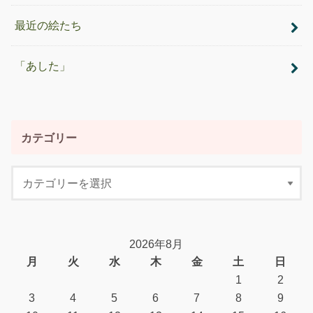
最近の絵たち
「あした」
カテゴリー
2026年8月
月
火
水
木
金
土
日
1
2
3
4
5
6
7
8
9