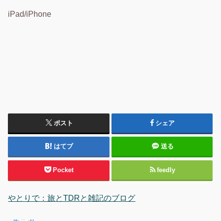
iPad/iPhone
ポスト
シェア
はてブ
送る
Pocket
feedly
やとりで：旅とTDRと雑記のブログ