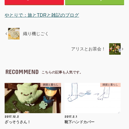
やとりで：旅とTDRと雑記のブログ
織り機じごく
アリスとお茶会！
RECOMMEND
こちらの記事も人気です。
雑貨と暮らし
雑貨と暮らし
2017.12.2
2017.2.1
ざっそうさん！
靴下ハンドカバー