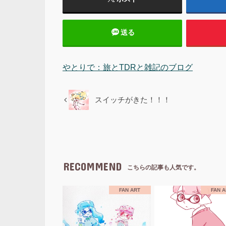
送る
やとりで：旅とTDRと雑記のブログ
スイッチがきた！！！
RECOMMEND
こちらの記事も人気です。
FAN ART
FAN 