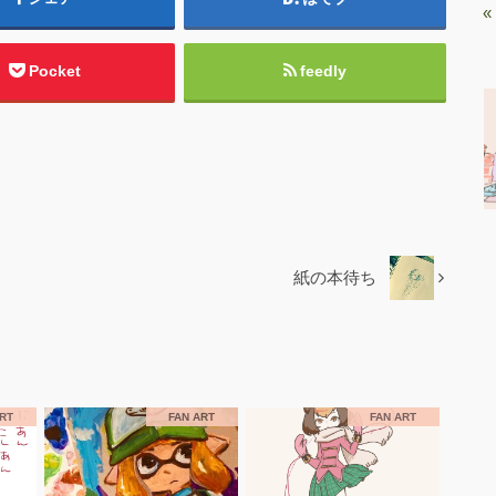
«
Pocket
feedly
紙の本待ち
ART
FAN ART
FAN ART