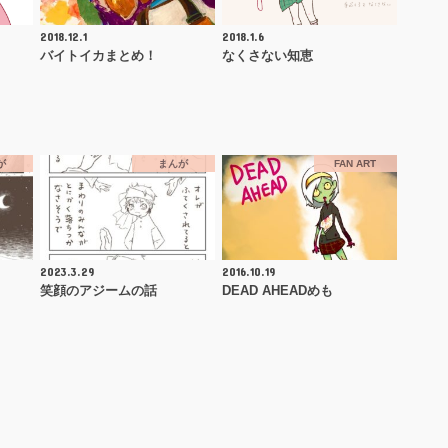
2018.12.1
2018.1.6
バイトイカまとめ！
なくさない知恵
が
まんが
FAN ART
2023.3.29
2016.10.19
笑顔のアジームの話
DEAD AHEADめも