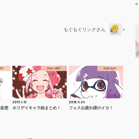
«
もぐもぐリンクさん
ART
FAN ART
FAN ART
2019.1.13
2018.9.24
の妄想
ホリデイキャラ絵まとめ！
フェスお疲れ様のイカ！