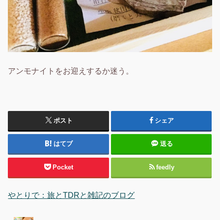
アンモナイトをお迎えするか迷う。
ポスト
シェア
はてブ
送る
Pocket
feedly
やとりで：旅とTDRと雑記のブログ