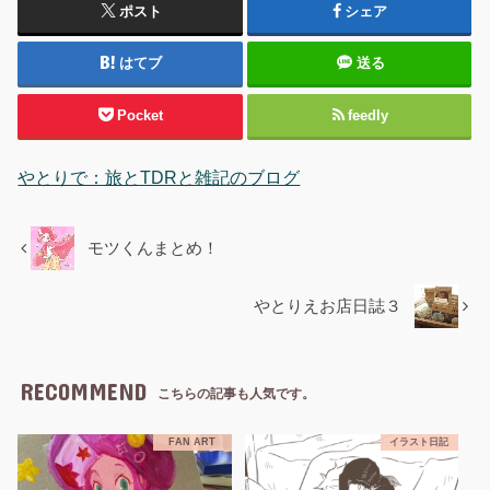
ポスト
シェア
はてブ
送る
Pocket
feedly
やとりで：旅とTDRと雑記のブログ
モツくんまとめ！
やとりえお店日誌３
RECOMMEND
こちらの記事も人気です。
FAN ART
イラスト日記