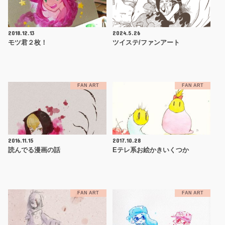
2018.12.13
2024.5.26
モツ君２枚！
ツイステ/ファンアート
FAN ART
FAN ART
2016.11.15
2017.10.28
読んでる漫画の話
Eテレ系お絵かきいくつか
FAN ART
FAN ART