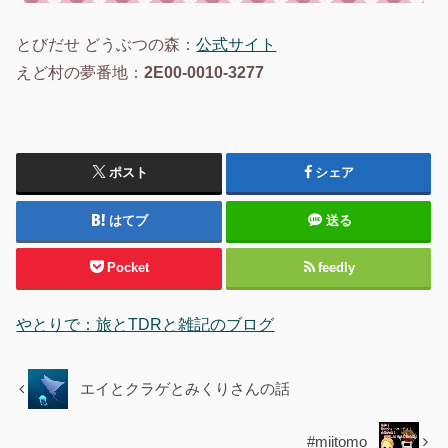
とびだせ どうぶつの森：
公式サイト
えど村の夢番地：
2E00-0010-3277
ポスト
シェア
はてブ
送る
Pocket
feedly
やとりで：旅とTDRと雑記のブログ
エイとクラゲとみくりさんの話
#miitomo