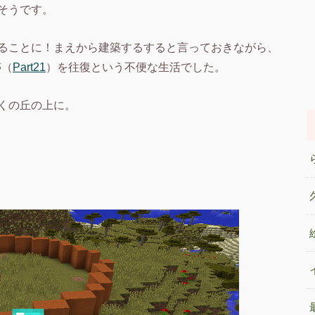
そうです。
ることに！まえから建築するすると言っておきながら、
跡（
Part21
）を往復という不便な生活でした。
くの丘の上に。