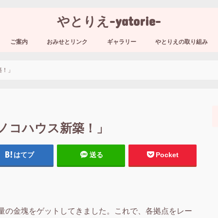
やとりえ-yatorie-
ご案内
おみせとリンク
ギャラリー
やとりえの取り組み
築！」
「キノコハウス新築！」
はてブ
送る
Pocket
量の金塊をゲットしてきました。これで、各拠点をレー