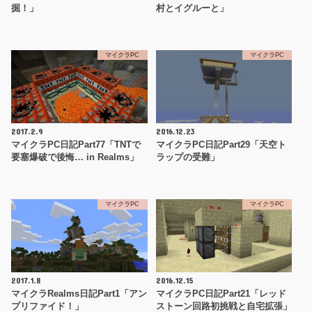
掘！」
村とイグルーと」
マイクラPC
マイクラPC
2017.2.9
2016.12.23
マイクラPC日記Part77「TNTで
マイクラPC日記Part29「天空ト
要塞爆破で後悔… in Realms」
ラップの受難」
マイクラPC
マイクラPC
2017.1.8
2016.12.15
マイクラRealms日記Part1「アン
マイクラPC日記Part21「レッド
プリファイド！」
ストーン回路初挑戦と自宅拡張」