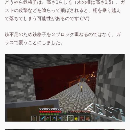
どうやら鉄格子は、高さ1らしく（木の柵は高さ1.5）、ガ
ストの攻撃などを喰らって飛ばされると、柵を乗り越え
て落ちてしまう可能性があるのです (;’∀’)
鉄不足のため鉄格子を２ブロック重ねるのではなく、ガ
ラスで覆うことにしました。