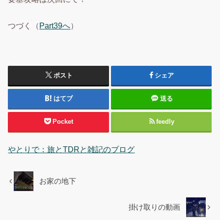
つづく（
Part39へ
）
ポスト
シェア
はてブ
送る
Pocket
feedly
やとりで：旅とTDRと雑記のブログ
お家の地下
掛け取りの動画