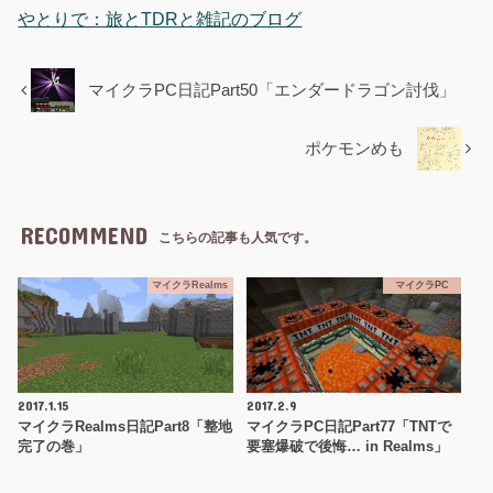
やとりで：旅とTDRと雑記のブログ
マイクラPC日記Part50「エンダードラゴン討伐」
ポケモンめも
RECOMMEND
こちらの記事も人気です。
マイクラRealms
マイクラPC
2017.1.15
2017.2.9
マイクラRealms日記Part8「整地
マイクラPC日記Part77「TNTで
完了の巻」
要塞爆破で後悔… in Realms」