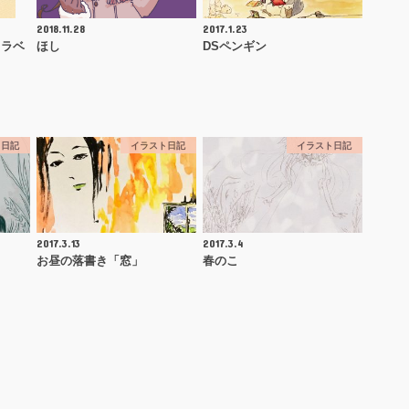
2018.11.28
2017.1.23
トラベ
ほし
DSペンギン
ト日記
イラスト日記
イラスト日記
2017.3.13
2017.3.4
お昼の落書き「窓」
春のこ