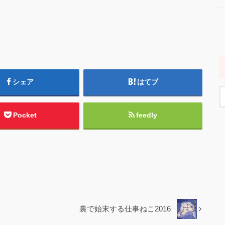
シェア
はてブ
Pocket
feedly
裏で始末する仕事ねこ2016