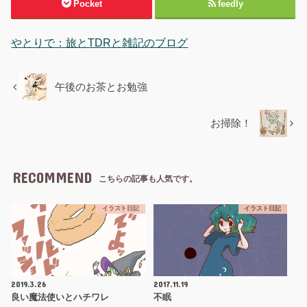
Pocket
feedly
やとりで：旅とTDRと雑記のブログ
午後のお茶とお勉強
お掃除！
RECOMMEND
こちらの記事も人気です。
イラスト日記
イラスト日記
2019.3.26
2017.11.19
良い魔法使いとハチワレ
不眠