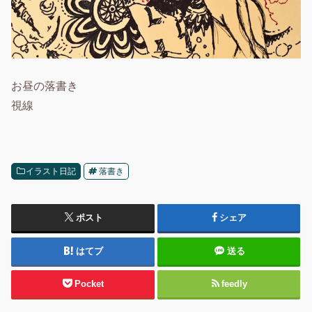
お昼の落書き
視線
イラスト日記
落書き
ポスト
シェア
はてブ
送る
Pocket
feedly