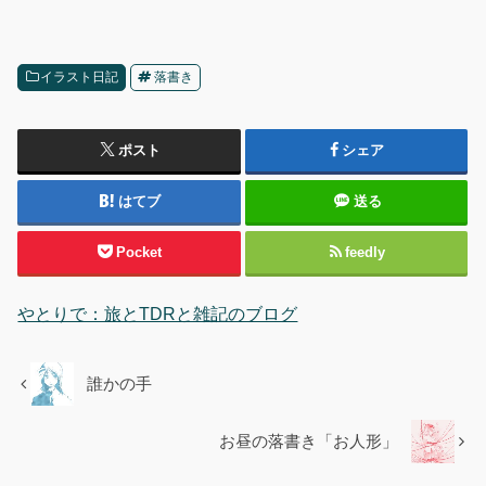
イラスト日記
落書き
ポスト
シェア
はてブ
送る
Pocket
feedly
やとりで：旅とTDRと雑記のブログ
誰かの手
お昼の落書き「お人形」