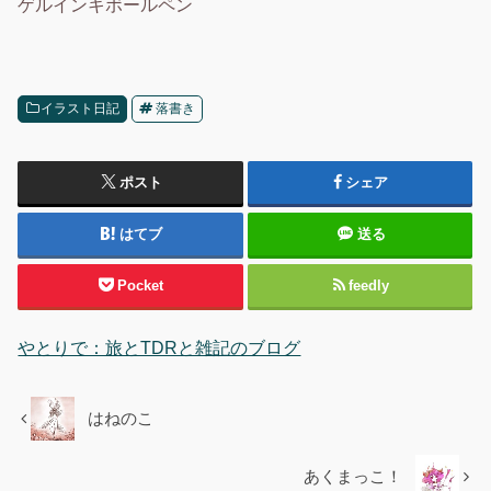
ゲルインキボールペン
イラスト日記
落書き
ポスト
シェア
はてブ
送る
Pocket
feedly
やとりで：旅とTDRと雑記のブログ
はねのこ
あくまっこ！