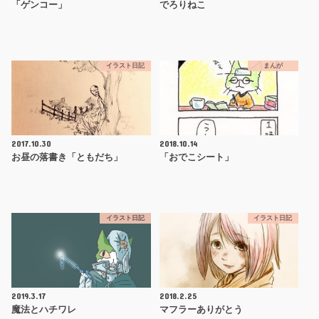
「ゲンコー」
でろりねこ
イラスト日記
まんが
2017.10.30
2018.10.14
お昼の落書き「ともだち」
「おでこシート」
イラスト日記
イラスト日記
2019.3.17
2018.2.25
魔法とハチワレ
マフラーありがとう