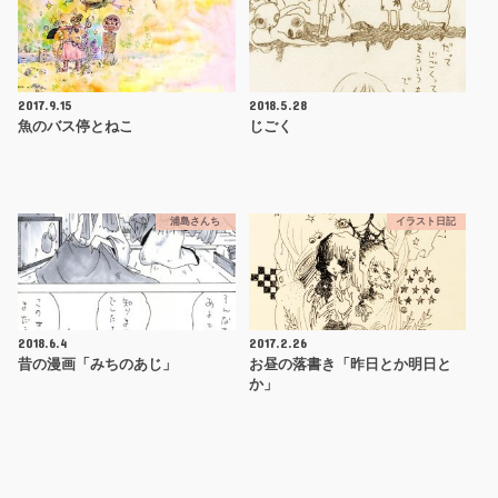
2017.9.15
2018.5.28
魚のバス停とねこ
じごく
浦島さんち
イラスト日記
2018.6.4
2017.2.26
昔の漫画「みちのあじ」
お昼の落書き「昨日とか明日と
か」