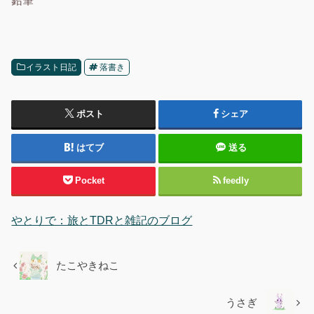
鉛筆
イラスト日記
落書き
ポスト
シェア
はてブ
送る
Pocket
feedly
やとりで：旅とTDRと雑記のブログ
たこやきねこ
うさぎ