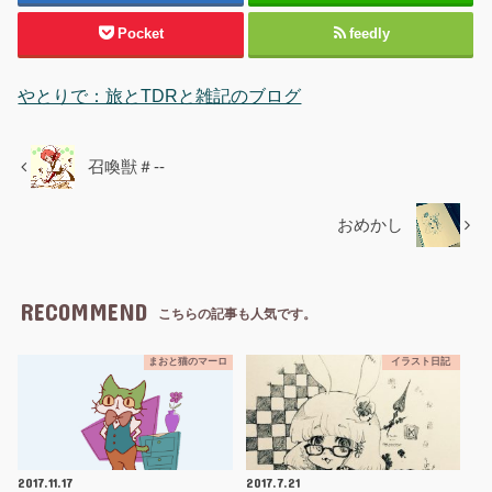
Pocket
feedly
やとりで：旅とTDRと雑記のブログ
召喚獣＃--
おめかし
RECOMMEND
こちらの記事も人気です。
まおと猫のマーロ
イラスト日記
2017.11.17
2017.7.21