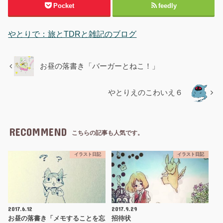
Pocket
feedly
やとりで：旅とTDRと雑記のブログ
お昼の落書き「バーガーとねこ！」
やとりえのこわいえ６
RECOMMEND
こちらの記事も人気です。
イラスト日記
イラスト日記
2017.6.12
2017.9.29
お昼の落書き「メモすることを忘
招待状