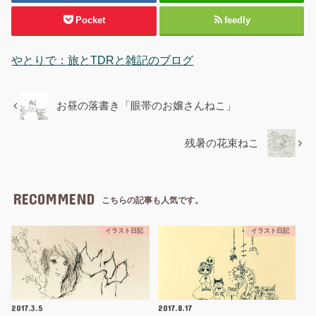
Pocket
feedly
やとりで：旅とTDRと雑記のブログ
お昼の落書き「眼帯のお嬢さんねこ」
残暑の花束ねこ
RECOMMEND
こちらの記事も人気です。
イラスト日記
イラスト日記
2017.3.5
2017.8.17