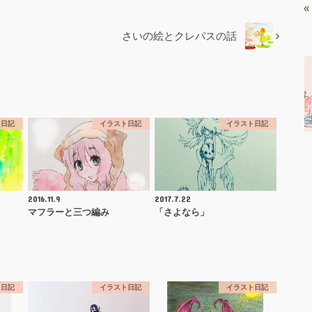
«
さいの絵とクレパスの話
ト日記
イラスト日記
イラスト日記
2016.11.9
2017.7.22
マフラーと三つ編み
「さよなら」
ト日記
イラスト日記
イラスト日記