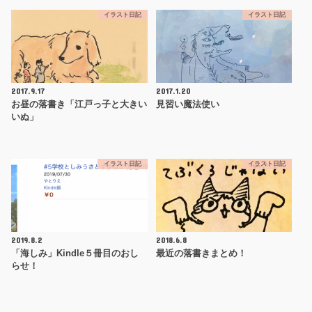
イラスト日記
イラスト日記
2017.9.17
2017.1.20
お昼の落書き「江戸っ子と大きい
見習い魔法使い
いぬ」
イラスト日記
イラスト日記
2019.8.2
2018.6.8
「海しみ」Kindle５冊目のおし
最近の落書きまとめ！
らせ！