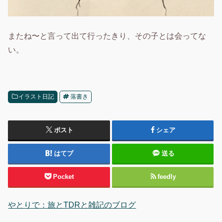
またね〜と言って出て行ったきり、その子とは会ってな
い。
イラスト日記
落書き
ポスト
シェア
はてブ
送る
Pocket
feedly
やとりで：旅とTDRと雑記のブログ