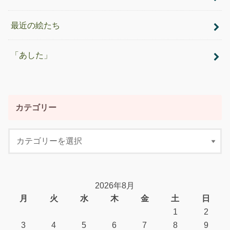
最近の絵たち
「あした」
カテゴリー
2026年8月
月
火
水
木
金
土
日
1
2
3
4
5
6
7
8
9