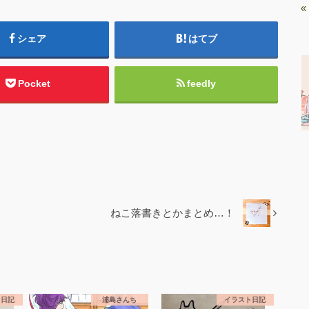
«
シェア
はてブ
Pocket
feedly
ねこ落書きとかまとめ…！
ト日記
浦島さんち
イラスト日記