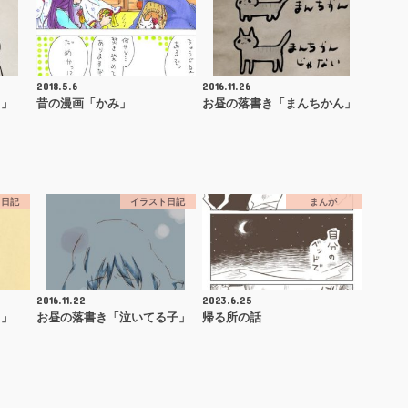
2018.5.6
2016.11.26
り」
昔の漫画「かみ」
お昼の落書き「まんちかん」
ト日記
イラスト日記
まんが
2016.11.22
2023.6.25
さ」
お昼の落書き「泣いてる子」
帰る所の話