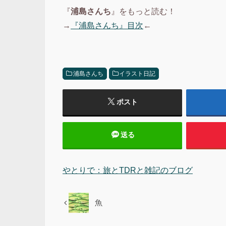
『
浦島さんち
』をもっと読む！
→
『浦島さんち』目次
←
浦島さんち
イラスト日記
ポスト
送る
やとりで：旅とTDRと雑記のブログ
魚