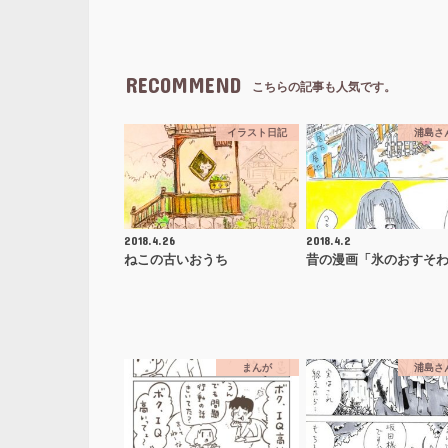
RECOMMEND
こちらの記事も人気です。
イラスト日記
浦島さ
2018.4.26
2018.4.2
ねこの古いおうち
昔の漫画「氷のおすそ
まんが
浦島さ