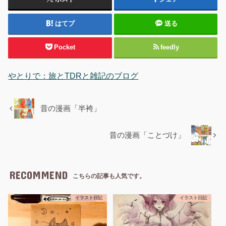
はてブ
送る
Pocket
feedly
やとりで：旅とTDRと雑記のブログ
昔の漫画「半袴」
昔の漫画「ことづけ」
RECOMMEND
こちらの記事も人気です。
イラスト日記
イラスト日記