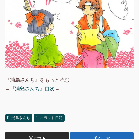
『
浦島さんち
』をもっと読む！
→
『浦島さんち』目次
←
浦島さんち
イラスト日記
ポスト
シェア