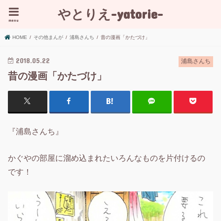
やとりえ-yatorie-
menu
HOME
その他まんが
浦島さんち
昔の漫画「かたづけ」
2018.05.22
浦島さんち
昔の漫画「かたづけ」
『浦島さんち』
かぐやの部屋に溜め込まれたいろんなものを片付けるの
です！