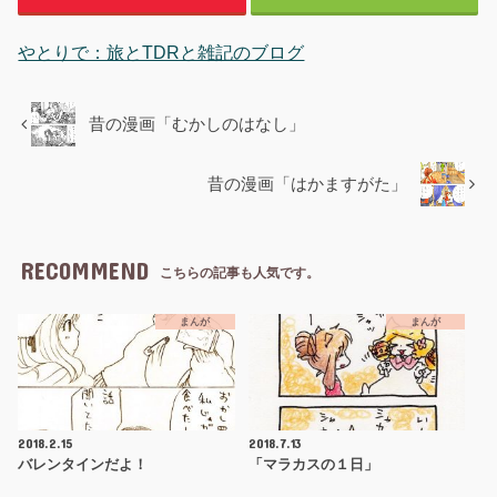
やとりで：旅とTDRと雑記のブログ
昔の漫画「むかしのはなし」
昔の漫画「はかますがた」
RECOMMEND
こちらの記事も人気です。
まんが
まんが
2018.2.15
2018.7.13
バレンタインだよ！
「マラカスの１日」