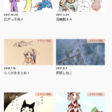
2017.10.30
2017.4.29
江戸っ子色々
召喚獣＃４
イラスト日記
イラスト日記
2018.1.16
2017.8.9
らくがきまとめ！
肝試しねこ
イラスト日記
イラスト日記