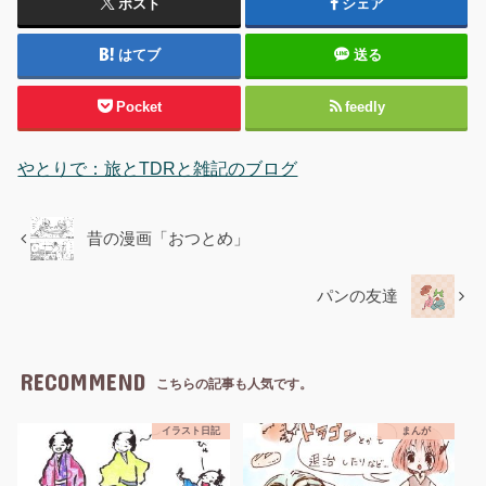
ポスト
シェア
はてブ
送る
Pocket
feedly
やとりで：旅とTDRと雑記のブログ
昔の漫画「おつとめ」
パンの友達
RECOMMEND
こちらの記事も人気です。
イラスト日記
まんが