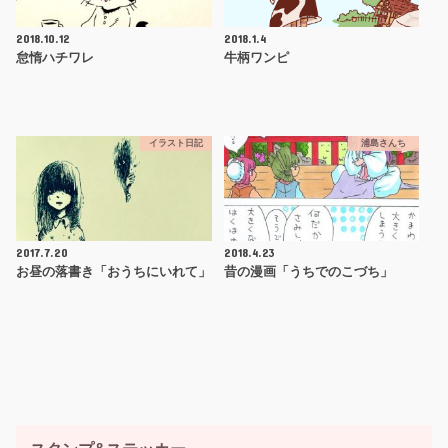
2018.10.12
2018.1.4
怠惰ハチワレ
牛柄ワンピ
イラスト日記
浦島さんち
2017.7.20
2018.4.23
お昼の落書き「おうちにいれて」
昔の漫画「うちでのこづち」