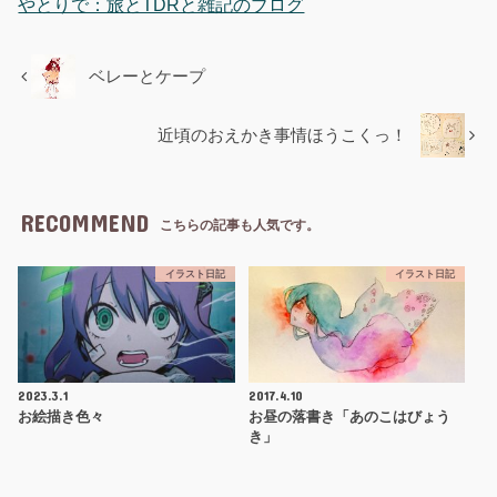
やとりで：旅とTDRと雑記のブログ
ベレーとケープ
近頃のおえかき事情ほうこくっ！
RECOMMEND
こちらの記事も人気です。
イラスト日記
イラスト日記
2023.3.1
2017.4.10
お絵描き色々
お昼の落書き「あのこはびょう
き」