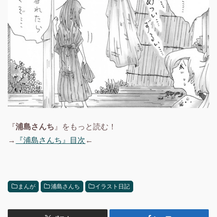
『
浦島さんち
』をもっと読む！
→
『浦島さんち』目次
←
まんが
浦島さんち
イラスト日記