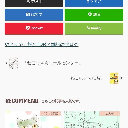
ポスト
シェア
はてブ
送る
Pocket
feedly
やとりで：旅とTDRと雑記のブログ
「ねこちゃんコールセンター」
「ねこのいちにち」
RECOMMEND
こちらの記事も人気です。
イラスト日記
まんが