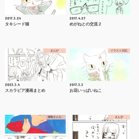
2017.3.24
2017.4.27
タキシード猫
めがねとの交流２
まんが
イラスト日記
2023.3.4
2017.3.3
スカラビア漫画まとめ
お花いっぱいねこ
浦島さんち
まんが