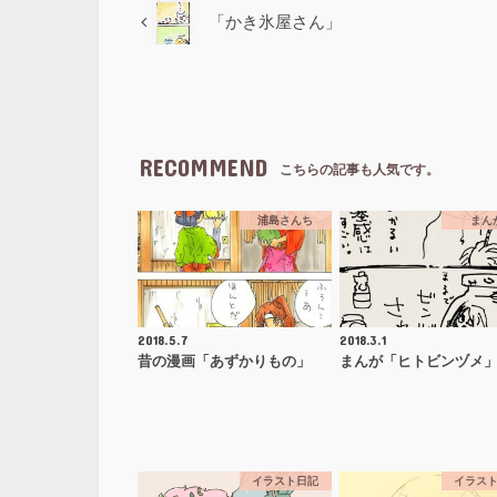
「かき氷屋さん」
RECOMMEND
こちらの記事も人気です。
浦島さんち
まん
2018.5.7
2018.3.1
昔の漫画「あずかりもの」
まんが「ヒトビンヅメ
イラスト日記
イラス