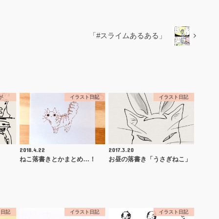
「#スライムあるある」
が
イラスト日記
イラスト日記
2018.4.22
2017.3.20
」
ねこ落書きとかまとめ…！
お昼の落書き「うさぎねこ」
ト日記
イラスト日記
イラスト日記