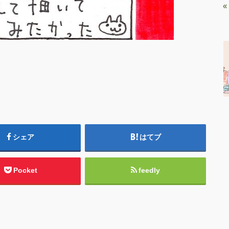
«
シェア
はてブ
Pocket
feedly