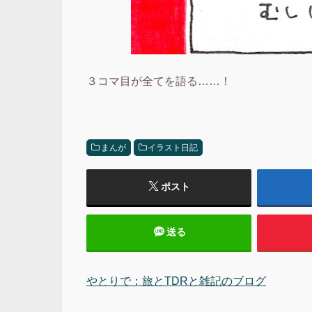
３コマ目が全てを語る……！
まんが
イラスト日記
ポスト
送る
やとりで：旅とTDRと雑記のブログ