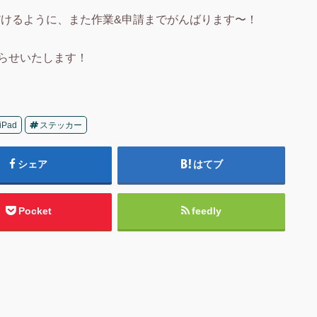
ただけるように、また作業&申請までがんばります〜！
らせいたします！
iPad
ステッカー
シェア
はてブ
Pocket
feedly