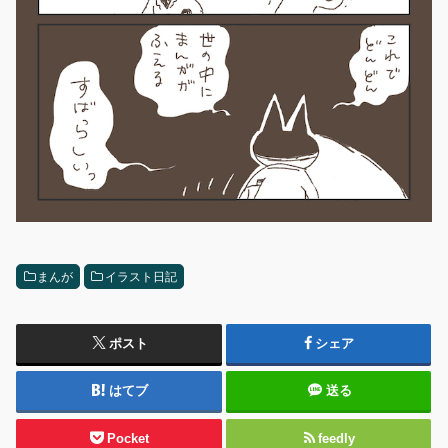
まんが
イラスト日記
ポスト
シェア
はてブ
送る
Pocket
feedly