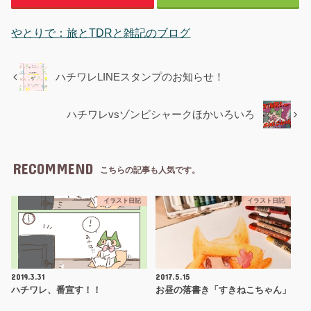
やとりで：旅とTDRと雑記のブログ
ハチワレLINEスタンプのお知らせ！
ハチワレvsゾンビシャークほかいろいろ
RECOMMEND
こちらの記事も人気です。
イラスト日記
イラスト日記
2019.3.31
2017.5.15
ハチワレ、番宣す！！
お昼の落書き「すきねこちゃん」