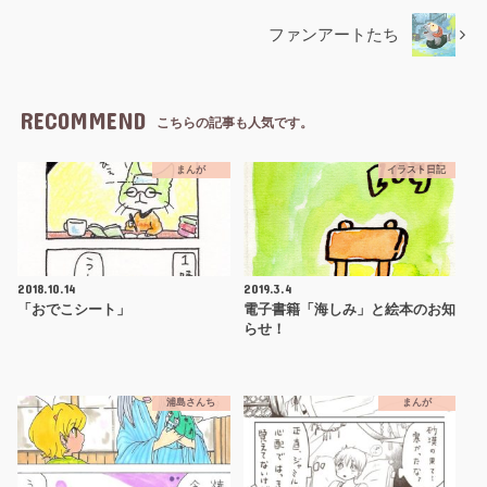
ファンアートたち
RECOMMEND
こちらの記事も人気です。
まんが
イラスト日記
2018.10.14
2019.3.4
「おでこシート」
電子書籍「海しみ」と絵本のお知
らせ！
浦島さんち
まんが