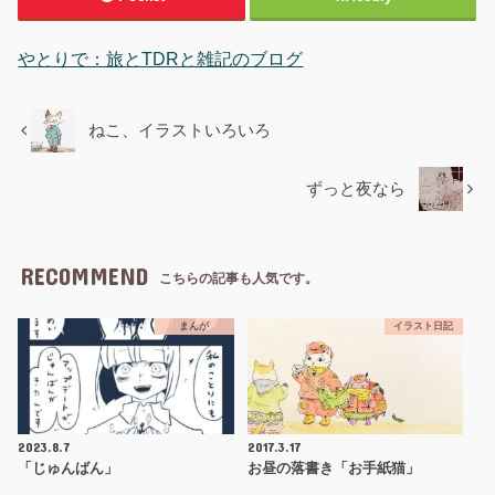
やとりで：旅とTDRと雑記のブログ
ねこ、イラストいろいろ
ずっと夜なら
RECOMMEND
こちらの記事も人気です。
まんが
イラスト日記
2023.8.7
2017.3.17
「じゅんばん」
お昼の落書き「お手紙猫」