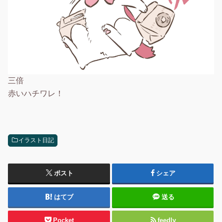
三倍
赤いハチワレ！
イラスト日記
ポスト
シェア
はてブ
送る
Pocket
feedly