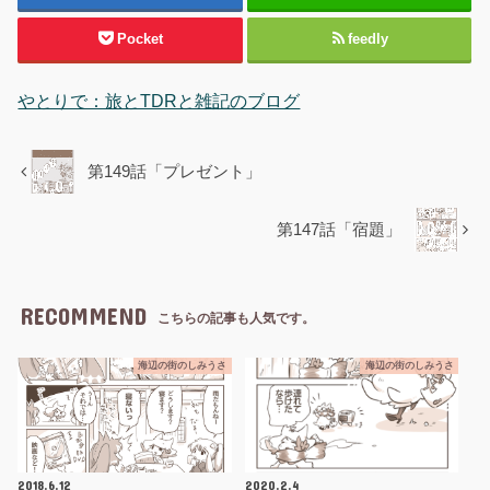
Pocket
feedly
やとりで：旅とTDRと雑記のブログ
第149話「プレゼント」
第147話「宿題」
RECOMMEND
こちらの記事も人気です。
海辺の街のしみうさ
海辺の街のしみうさ
2018.6.12
2020.2.4