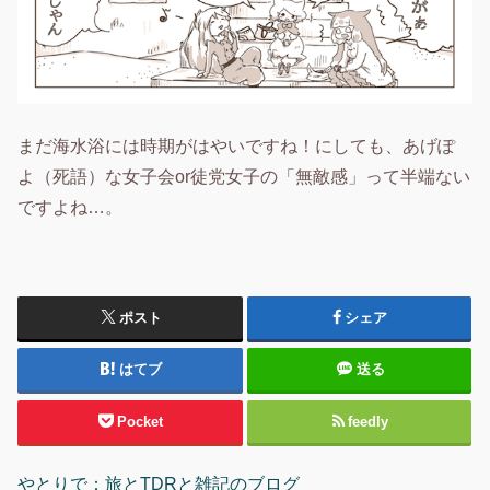
まだ海水浴には時期がはやいですね！にしても、あげぽ
よ（死語）な女子会or徒党女子の「無敵感」って半端ない
ですよね…。
ポスト
シェア
はてブ
送る
Pocket
feedly
やとりで：旅とTDRと雑記のブログ