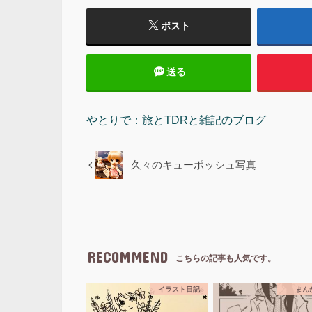
ポスト
送る
やとりで：旅とTDRと雑記のブログ
久々のキューポッシュ写真
RECOMMEND
こちらの記事も人気です。
イラスト日記
まん