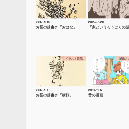
2017.4.15
2023.7.28
お昼の落書き「おはな」
「家というろうごくの
イラスト日記
浦島さ
2017.3.6
2016.11.17
お昼の落書き「横顔」
昔の漫画