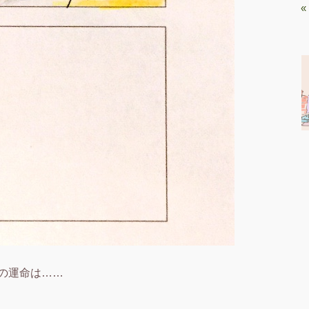
«
の運命は……