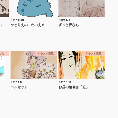
2017.8.30
2021.6.4
話」
やとりえのこわいえ８
ずっと夜なら
んち
イラスト日記
イラスト日記
2017.1.8
2017.3.13
コルセット
お昼の落書き「窓」