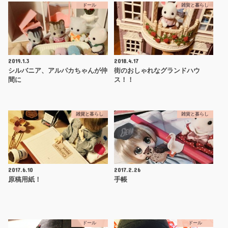
ドール
雑貨と暮らし
2019.1.3
2018.4.17
シルバニア、アルパカちゃんが仲
街のおしゃれなグランドハウ
間に
ス！！
雑貨と暮らし
雑貨と暮らし
2017.6.10
2017.2.26
原稿用紙！
手帳
ドール
ドール