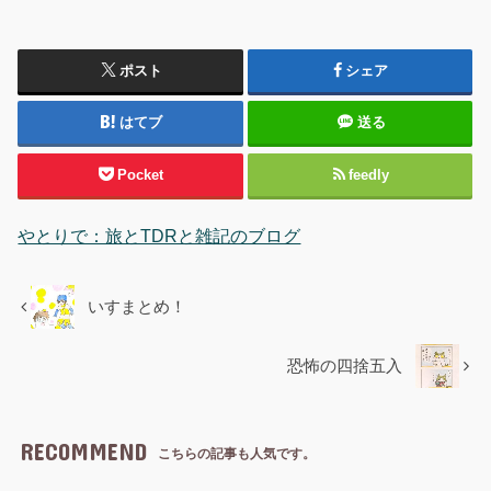
ポスト
シェア
はてブ
送る
Pocket
feedly
やとりで：旅とTDRと雑記のブログ
いすまとめ！
恐怖の四捨五入
RECOMMEND
こちらの記事も人気です。