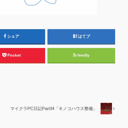
シェア
はてブ
Pocket
feedly
マイクラPC日記Part34「キノコハウス整備」