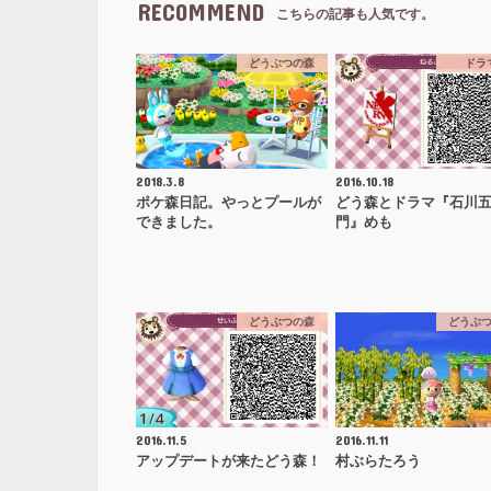
RECOMMEND
こちらの記事も人気です。
どうぶつの森
ドラ
2018.3.8
2016.10.18
ポケ森日記。やっとプールが
どう森とドラマ『石川
できました。
門』めも
どうぶつの森
どうぶ
2016.11.5
2016.11.11
アップデートが来たどう森！
村ぶらたろう