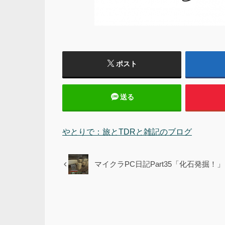
ポスト
送る
やとりで：旅とTDRと雑記のブログ
マイクラPC日記Part35「化石発掘！」