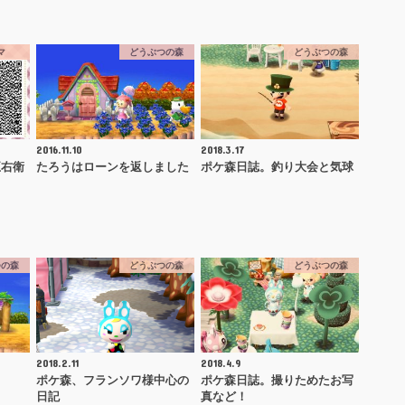
マ
どうぶつの森
どうぶつの森
2016.11.10
2018.3.17
五右衛
たろうはローンを返しました
ポケ森日誌。釣り大会と気球
つの森
どうぶつの森
どうぶつの森
2018.2.11
2018.4.9
ポケ森、フランソワ様中心の
ポケ森日誌。撮りためたお写
日記
真など！