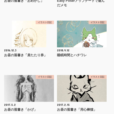
お昼の落書き「おめかし」
Easy Poserアップデートで遊ん
だメモ
イラスト日記
イラスト日記
2016.12.3
2018.9.12
お昼の落書き「肩たたり券」
睡眠時間とハチワレ
イラスト日記
イラスト日記
2017.5.2
2017.2.15
お昼の落書き「かげ」
お昼の落書き「用心棒猫」