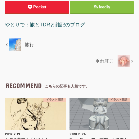
Pocket
feedly
やとりで：旅とTDRと雑記のブログ
旅行
垂れ耳こ
RECOMMEND
こちらの記事も人気です。
イラスト日記
イラスト日記
2017.7.19
2018.2.26