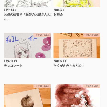
2017.8.25
2018.4.5
お昼の落書き「眼帯のお嬢さんね
お茶会
こ」
イラスト日記
イラスト日記
2016.10.21
2018.5.28
チョコレート
らくがき色々まとめ！
イラスト日記
イラスト日記