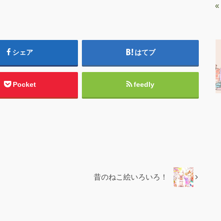
«
シェア
はてブ
Pocket
feedly
昔のねこ絵いろいろ！