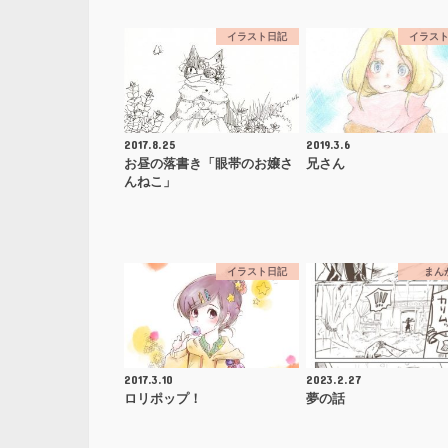
イラスト日記
イラス
2017.8.25
2019.3.6
お昼の落書き「眼帯のお嬢さ
兄さん
んねこ」
イラスト日記
まん
2017.3.10
2023.2.27
ロリポップ！
夢の話