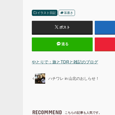
イラスト日記
落書き
ポスト
送る
やとりで：旅とTDRと雑記のブログ
ハチワレ in 山北のおしらせ！
RECOMMEND
こちらの記事も人気です。