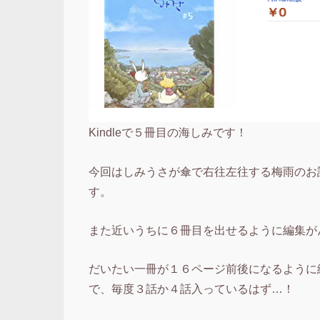
Kindleで５冊目の海しみです！
今回はしみうさが傘で右往左往する梅雨のお
す。
また近いうちに６冊目を出せるように編集が
だいたい一冊が１６ページ前後になるように
で、毎度３話か４話入っているはず…！