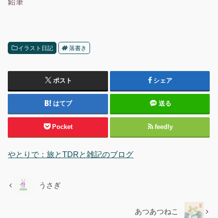
鉛筆
イラスト日記
落書き
ポスト
シェア
はてブ
送る
Pocket
feedly
やとりで：旅とTDRと雑記のブログ
うさぎ
あつあつねこ