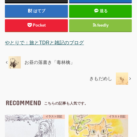
はてブ
送る
Pocket
feedly
やとりで：旅とTDRと雑記のブログ
お昼の落書き「毒林檎」
きもだめし
RECOMMEND
こちらの記事も人気です。
イラスト日記
イラスト日記