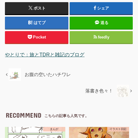
ポスト
シェア
はてブ
送る
Pocket
feedly
やとりで：旅とTDRと雑記のブログ
お腹の空いたハチワレ
落書き色々！
RECOMMEND
こちらの記事も人気です。
まんが
イラスト日記