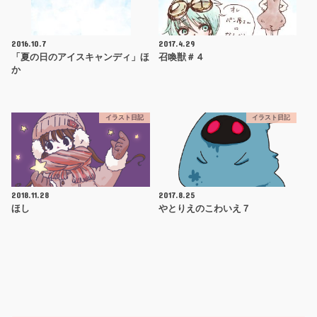
2016.10.7
2017.4.29
「夏の日のアイスキャンディ」ほ
召喚獣＃４
か
イラスト日記
イラスト日記
2018.11.28
2017.8.25
ほし
やとりえのこわいえ７