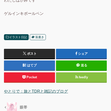
ゲルインキボールペン
イラスト日記
落書き
ポスト
シェア
はてブ
送る
Pocket
feedly
やとりで：旅とTDRと雑記のブログ
眼帯